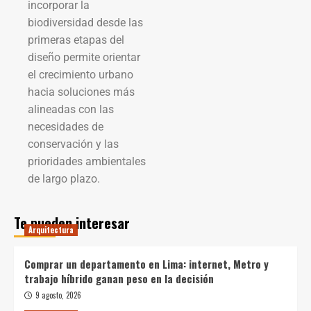
incorporar la
biodiversidad desde las
primeras etapas del
diseño permite orientar
el crecimiento urbano
hacia soluciones más
alineadas con las
necesidades de
conservación y las
prioridades ambientales
de largo plazo.
Te pueden interesar
Arquitectura
Comprar un departamento en Lima: internet, Metro y
trabajo híbrido ganan peso en la decisión
9 agosto, 2026