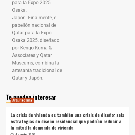
para la Expo 2025
Osaka,
Japón. Finalmente, el
pabellón nacional de
Qatar para la Expo
Osaka 2025, diseñado
por Kengo Kuma &
Associates y Qatar
Museums, combina la
artesanía tradicional de
Qatar y Japón.
Te pueden interesar
Arquitectura
La crisis de vivienda es también una crisis de diseño: seis
estrategias de diseño residencial que podrían reducir a
la mitad la demanda de vivienda
4 agosto, 2026