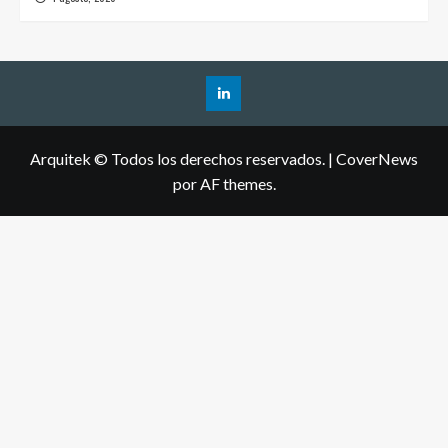
Arquitek © Todos los derechos reservados.
|
CoverNews
por AF themes.