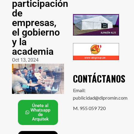
participación
de
empresas,
el gobierno
y la
academia
Oct 13, 2024
CONTÁCTANOS
Email:
publicidad@dipromin.com
Únete al
M. 955 059 720
Whatsapp
de
Arquitek