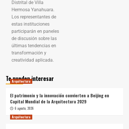
Distrital de Villa
Hermosa Yanahuara.
Los representantes de
estas instituciones
participarán en paneles
de discusión sobre las
últimas tendencias en
transformación y
creatividad aplicada.
Te pueden interesar
Arquitectura
El patrimonio y la innovación convierten a Beijing en
Capital Mundial de la Arquitectura 2029
6 agosto, 2026
Arquitectura