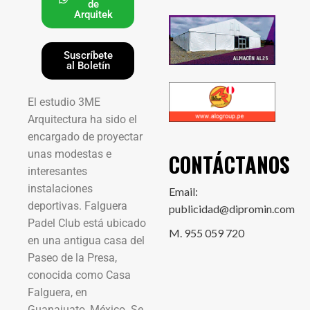
de
Arquitek
Suscríbete
al Boletín
El estudio 3ME
Arquitectura ha sido el
encargado de proyectar
unas modestas e
CONTÁCTANOS
interesantes
instalaciones
Email:
deportivas. Falguera
publicidad@dipromin.com
Padel Club está ubicado
M. 955 059 720
en una antigua casa del
Paseo de la Presa,
conocida como Casa
Falguera, en
Guanajuato, México. Se