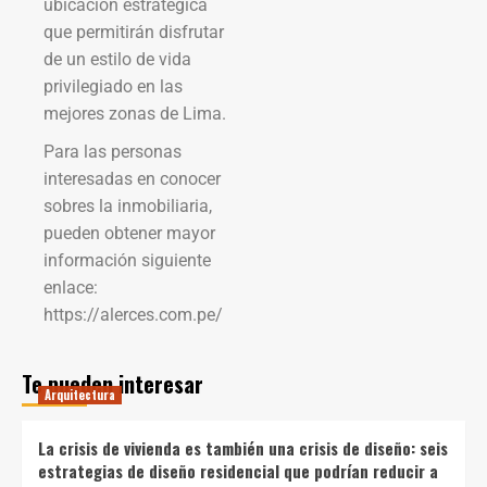
ubicación estratégica
que permitirán disfrutar
de un estilo de vida
privilegiado en las
mejores zonas de Lima.
Para las personas
interesadas en conocer
sobres la inmobiliaria,
pueden obtener mayor
información siguiente
enlace:
https://alerces.com.pe/
Te pueden interesar
Arquitectura
La crisis de vivienda es también una crisis de diseño: seis
estrategias de diseño residencial que podrían reducir a