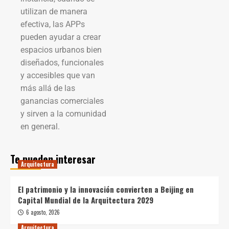
utilizan de manera
efectiva, las APPs
pueden ayudar a crear
espacios urbanos bien
diseñados, funcionales
y accesibles que van
más allá de las
ganancias comerciales
y sirven a la comunidad
en general.
Te pueden interesar
Arquitectura
El patrimonio y la innovación convierten a Beijing en
Capital Mundial de la Arquitectura 2029
6 agosto, 2026
Arquitectura