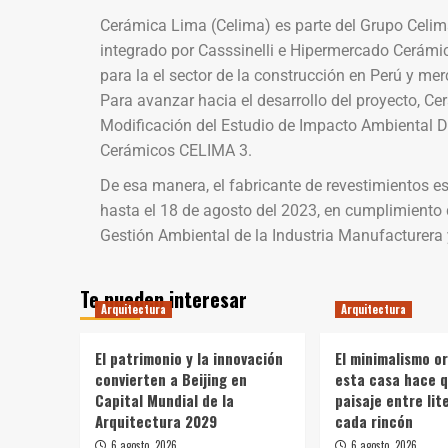
Cerámica Lima (Celima) es parte del Grupo Celim
integrado por Casssinelli e Hipermercado Cerámi
para la el sector de la construcción en Perú y me
Para avanzar hacia el desarrollo del proyecto, Ce
Modificación del Estudio de Impacto Ambiental D
Cerámicos CELIMA 3.
De esa manera, el fabricante de revestimientos e
hasta el 18 de agosto del 2023, en cumplimiento
Gestión Ambiental de la Industria Manufacturera 
Te pueden interesar
Arquitectura
Arquitectura
El patrimonio y la innovación
El minimalismo o
convierten a Beijing en
esta casa hace q
Capital Mundial de la
paisaje entre li
Arquitectura 2029
cada rincón
6 agosto, 2026
6 agosto, 2026