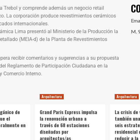
C
a Trebol y comprende además un negocio retail
co. La corporación produce revestimientos cerámicos
Ema
rcados internacionales.
rámica Lima presentó al Ministerio de la Producción la
M. 
etallado (MEIA-d) de la Planta de Revestimientos
spera recibir comentarios y sugerencias a su propuesta
 del Reglamento de Participación Ciudadana en la
y Comercio Interno.
Arquitectura
Arquitectura
rgánico de
Grand Paris Express impulsa
La crisis de 
ue el
la renovación urbana a
también una 
teralmente en
través de 68 estaciones
seis estrate
diseñadas por
residencial 
arquitectos/as
reducir a la