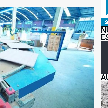
N
E
A