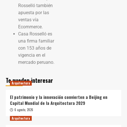
Rosselló también
apuesta por las
ventas vía
Ecommerce.
Casa Rosselló es
una firma familiar
con 153 años de
vigencia en el
mercado peruano.
Te pueden interesar
Arquitectura
El patrimonio y la innovación convierten a Beijing en
Capital Mundial de la Arquitectura 2029
6 agosto, 2026
Arquitectura