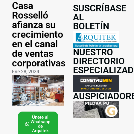
Casa
SUSCRÍBASE
Rosselló
AL
afianza su
BOLETÍN
crecimiento
en el canal
NUESTRO
de ventas
DIRECTORIO
corporativas
ESPECIALIZA
Ene 28, 2024
AUSPICIADOR
Únete al
Whatsapp
de
Arquitek