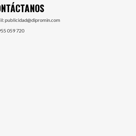
ONTÁCTANOS
il: publicidad@dipromin.com
955 059 720