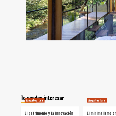
Te pueden interesar
Arquitectura
Arquitectura
El patrimonio y la innovación
El minimalismo o