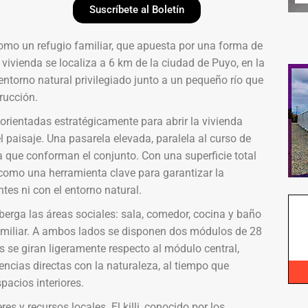
Suscríbete al Boletín
mo un refugio familiar, que apuesta por una forma de
 vivienda se localiza a 6 km de la ciudad de Puyo, en la
ntorno natural privilegiado junto a un pequeño río que
trucción.
orientadas estratégicamente para abrir la vivienda
el paisaje. Una pasarela elevada, paralela al curso de
 que conforman el conjunto. Con una superficie total
o como una herramienta clave para garantizar la
ntes ni con el entorno natural.
lberga las áreas sociales: sala, comedor, cocina y baño
amiliar. A ambos lados se disponen dos módulos de 28
 se giran ligeramente respecto al módulo central,
ncias directas con la naturaleza, al tiempo que
pacios interiores.
s y recursos locales. El killi, conocido por los