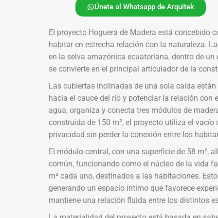
Únete al Whatsapp de Arquitek
El proyecto Hoguera de Madera está concebido co
habitar en estrecha relación con la naturaleza. La
en la selva amazónica ecuatoriana, dentro de un e
se convierte en el principal articulador de la cons
Las cubiertas inclinadas de una sola caída están 
hacia el cauce del río y potenciar la relación con 
agua, organiza y conecta tres módulos de madera
construida de 150 m², el proyecto utiliza el vací
privacidad sin perder la conexión entre los habita
El módulo central, con una superficie de 58 m², a
común, funcionando como el núcleo de la vida f
m² cada uno, destinados a las habitaciones. Estos
generando un espacio íntimo que favorece experie
mantiene una relación fluida entre los distintos es
La materialidad del proyecto está basada en sabere