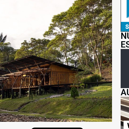
N
E
A