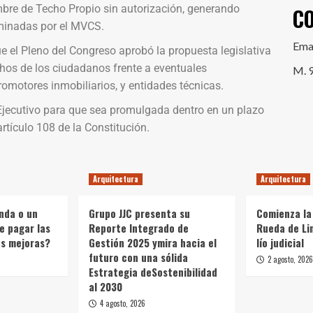
mbre de Techo Propio sin autorización, generando
C
minadas por el MVCS.
Ema
ue el Pleno del Congreso aprobó la propuesta legislativa
chos de los ciudadanos frente a eventuales
M. 
omotores inmobiliarios, y entidades técnicas.
 Ejecutivo para que sea promulgada dentro en un plazo
artículo 108 de la Constitución.
Arquitectura
Arquitectura
enda o un
Grupo JJC presenta su
Comienza la 
e pagar las
Reporte Integrado de
Rueda de Li
as mejoras?
Gestión 2025 ymira hacia el
lío judicial
futuro con una sólida
2 agosto, 2026
Estrategia deSostenibilidad
al 2030
4 agosto, 2026