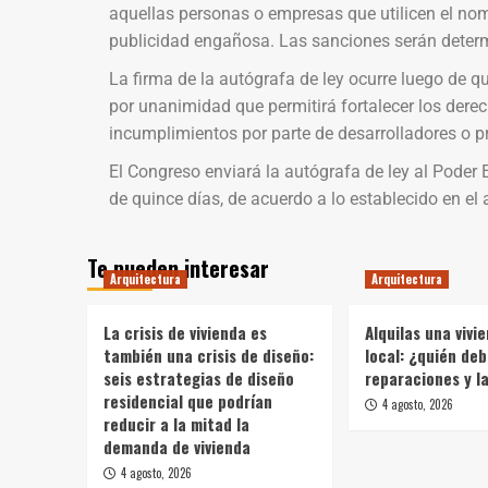
aquellas personas o empresas que utilicen el no
publicidad engañosa. Las sanciones serán deter
La firma de la autógrafa de ley ocurre luego de q
por unanimidad que permitirá fortalecer los dere
incumplimientos por parte de desarrolladores o pr
El Congreso enviará la autógrafa de ley al Poder
de quince días, de acuerdo a lo establecido en el 
Te pueden interesar
Arquitectura
Arquitectura
La crisis de vivienda es
Alquilas una vivi
también una crisis de diseño:
local: ¿quién deb
seis estrategias de diseño
reparaciones y l
residencial que podrían
4 agosto, 2026
reducir a la mitad la
demanda de vivienda
4 agosto, 2026