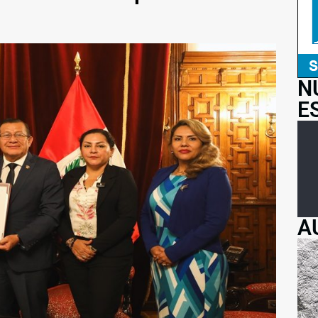
N
E
A