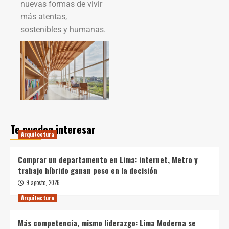
nuevas formas de vivir
más atentas,
sostenibles y humanas.
Te pueden interesar
Arquitectura
Comprar un departamento en Lima: internet, Metro y
trabajo híbrido ganan peso en la decisión
9 agosto, 2026
Arquitectura
Más competencia, mismo liderazgo: Lima Moderna se