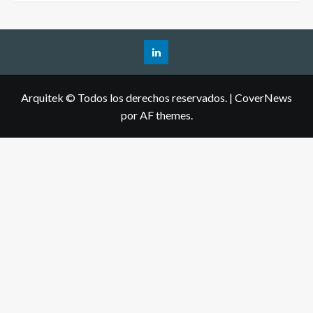
Arquitek © Todos los derechos reservados.
|
CoverNews
por AF themes.