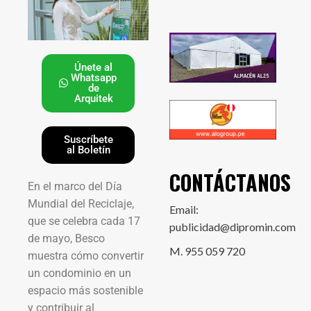
Únete al
Whatsapp
de
Arquitek
Suscríbete
al Boletín
CONTÁCTANOS
En el marco del Día
Mundial del Reciclaje,
Email:
que se celebra cada 17
publicidad@dipromin.com
de mayo, Besco
M. 955 059 720
muestra cómo convertir
un condominio en un
espacio más sostenible
y contribuir al