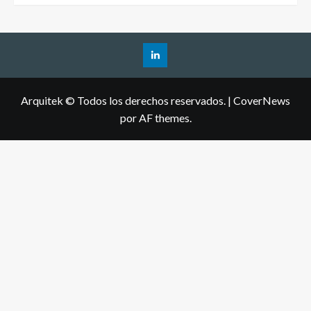
Arquitek © Todos los derechos reservados.
|
CoverNews
por AF themes.