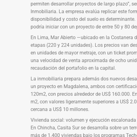
permiten desarrollar proyectos de largo plazo”, s
Inmobiliaria. La empresa evalúa replicar este for
disponibilidad y costo del suelo es determinante
podría iniciar con un proyecto de entre 50 y 80 d
En Lima, Mar Abierto —ubicado en la Costanera
etapas (220 y 224 unidades). Los precios van 
en unidades de mayor metraje, con un ticket pro
una velocidad de venta aproximada de ocho unida
recaudación del portafolio en la capital.
La inmobiliaria prepara además dos nuevos desarr
un proyecto en Magdalena, ambos con certificaci
120m2, con precios alrededor de US$ 160.000. En
m2, con valores ligeramente superiores a US$ 2.
cercana a US$ 10 millones.
Vivienda social: volumen y ejecución escalonada
En Chincha, Casita Sur se desarrolla sobre un te
más de 1.400 viviendas bajo los programas Techo