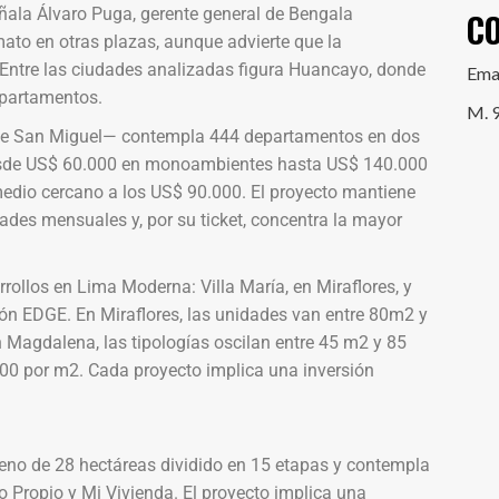
eñala Álvaro Puga, gerente general de Bengala
C
mato en otras plazas, aunque advierte que la
. Entre las ciudades analizadas figura Huancayo, donde
Ema
epartamentos.
M. 
 de San Miguel— contempla 444 departamentos en dos
desde US$ 60.000 en monoambientes hasta US$ 140.000
medio cercano a los US$ 90.000. El proyecto mantiene
des mensuales y, por su ticket, concentra la mayor
ollos en Lima Moderna: Villa María, en Miraflores, y
ón EDGE. En Miraflores, las unidades van entre 80m2 y
 Magdalena, las tipologías oscilan entre 45 m2 y 85
000 por m2. Cada proyecto implica una inversión
rreno de 28 hectáreas dividido en 15 etapas y contempla
 Propio y Mi Vivienda. El proyecto implica una