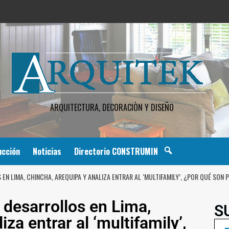
ARQUITECTURA, DECORACIÒN Y DISEÑO
ucción
Noticias
Directorio CONSTRUMIN
N LIMA, CHINCHA, AREQUIPA Y ANALIZA ENTRAR AL ‘MULTIFAMILY’, ¿POR QUÉ SON 
desarrollos en Lima,
S
za entrar al ‘multifamily’,