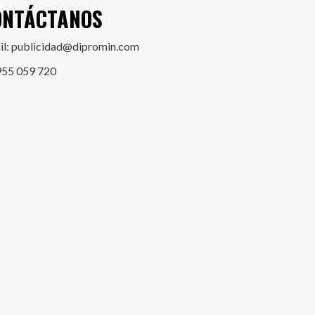
ONTÁCTANOS
il: publicidad@dipromin.com
955 059 720