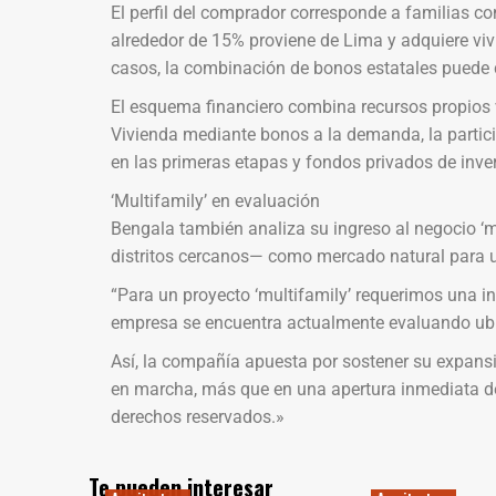
El perfil del comprador corresponde a familias c
alrededor de 15% proviene de Lima y adquiere vi
casos, la combinación de bonos estatales puede c
El esquema financiero combina recursos propios v
Vivienda mediante bonos a la demanda, la partic
en las primeras etapas y fondos privados de inver
‘Multifamily’ en evaluación
Bengala también analiza su ingreso al negocio ‘m
distritos cercanos— como mercado natural para un
“Para un proyecto ‘multifamily’ requerimos una i
empresa se encuentra actualmente evaluando ubica
Así, la compañía apuesta por sostener su expans
en marcha, más que en una apertura inmediata de
derechos reservados.»
Te pueden interesar