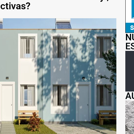
ctivas?
N
E
A