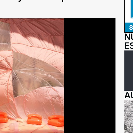
N
E
A