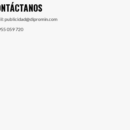
ONTÁCTANOS
il: publicidad@dipromin.com
955 059 720