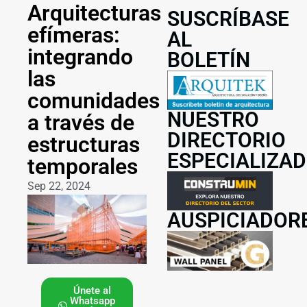
Arquitecturas
SUSCRÍBASE
efímeras:
AL
integrando
BOLETÍN
las
comunidades
NUESTRO
a través de
DIRECTORIO
estructuras
ESPECIALIZA
temporales
Sep 22, 2024
AUSPICIADOR
Únete al
Whatsapp