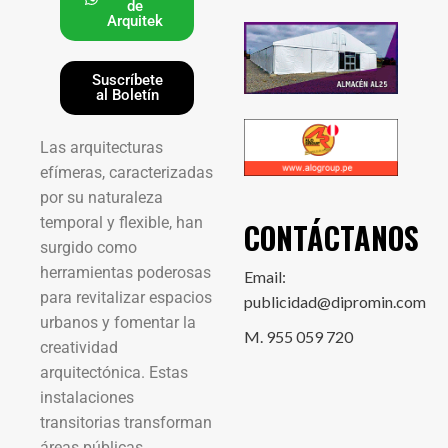
de
Arquitek
Suscríbete
al Boletín
Las arquitecturas
efímeras, caracterizadas
por su naturaleza
temporal y flexible, han
CONTÁCTANOS
surgido como
herramientas poderosas
Email:
para revitalizar espacios
publicidad@dipromin.com
urbanos y fomentar la
M. 955 059 720
creatividad
arquitectónica. Estas
instalaciones
transitorias transforman
áreas públicas,