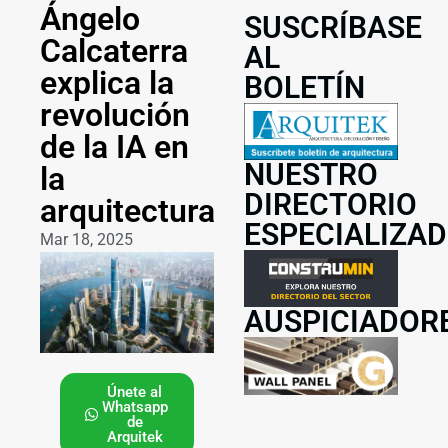
Ángelo
SUSCRÍBASE
Calcaterra
AL
explica la
BOLETÍN
revolución
de la IA en
NUESTRO
la
DIRECTORIO
arquitectura
ESPECIALIZA
Mar 18, 2025
AUSPICIADOR
Únete al
Whatsapp
de
Arquitek