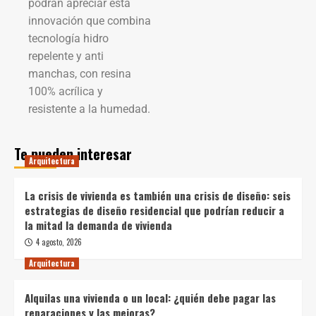
podrán apreciar esta
innovación que combina
tecnología hidro
repelente y anti
manchas, con resina
100% acrílica y
resistente a la humedad.
Te pueden interesar
Arquitectura
La crisis de vivienda es también una crisis de diseño: seis
estrategias de diseño residencial que podrían reducir a
la mitad la demanda de vivienda
4 agosto, 2026
Arquitectura
Alquilas una vivienda o un local: ¿quién debe pagar las
reparaciones y las mejoras?