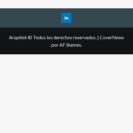
Arquitek © Todos los derechos reservados.
|
CoverNews
por AF themes.