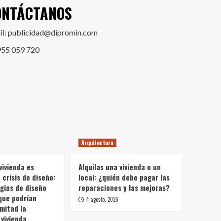
ONTÁCTANOS
il: publicidad@dipromin.com
955 059 720
Arquitectura
vivienda es
Alquilas una vivienda o un
crisis de diseño:
local: ¿quién debe pagar las
gias de diseño
reparaciones y las mejoras?
que podrían
4 agosto, 2026
 mitad la
vivienda