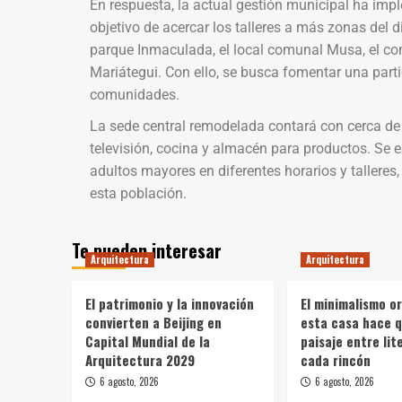
En respuesta, la actual gestión municipal ha im
objetivo de acercar los talleres a más zonas del di
parque Inmaculada, el local comunal Musa, el com
Mariátegui. Con ello, se busca fomentar una part
comunidades.
La sede central remodelada contará con cerca de v
televisión, cocina y almacén para productos. Se 
adultos mayores en diferentes horarios y talleres, 
esta población.
Te pueden interesar
Arquitectura
Arquitectura
El patrimonio y la innovación
El minimalismo o
convierten a Beijing en
esta casa hace q
Capital Mundial de la
paisaje entre li
Arquitectura 2029
cada rincón
6 agosto, 2026
6 agosto, 2026