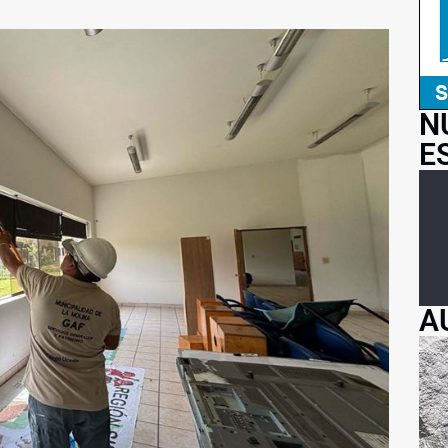
N
E
A