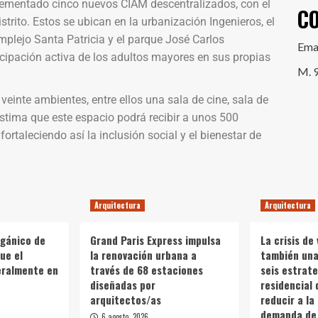
plementado cinco nuevos CIAM descentralizados, con el
C
strito. Estos se ubican en la urbanización Ingenieros, el
plejo Santa Patricia y el parque José Carlos
Ema
icipación activa de los adultos mayores en sus propias
M. 
einte ambientes, entre ellos una sala de cine, sala de
estima que este espacio podrá recibir a unos 500
fortaleciendo así la inclusión social y el bienestar de
Arquitectura
Arquitectura
rgánico de
Grand Paris Express impulsa
La crisis de 
ue el
la renovación urbana a
también una 
teralmente en
través de 68 estaciones
seis estrate
diseñadas por
residencial 
arquitectos/as
reducir a la
demanda de 
6 agosto, 2026