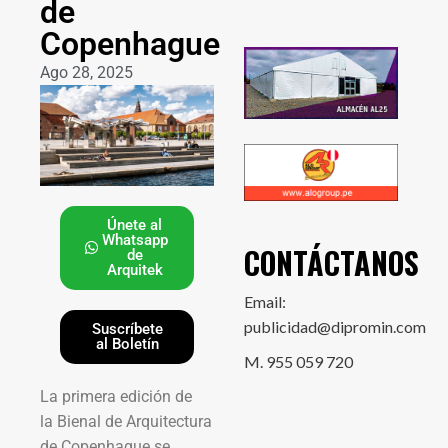
de
Copenhague
Ago 28, 2025
Únete al
Whatsapp
CONTÁCTANOS
de
Arquitek
Email:
publicidad@dipromin.com
Suscríbete
al Boletín
M. 955 059 720
La primera edición de
la Bienal de Arquitectura
de Copenhague se