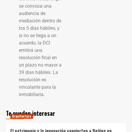
se convoca una
audiencia de
mediación dentro de
los 5 días hábiles, y
si no se llega a un
acuerdo, la DCI
emitirá una
resolución final en
un plazo no mayor a
39 días hábiles. La
resolución es
vinculante para la
inmobiliaria.
Te pueden interesar
Arquitectura
El patrimonio y la innovación convierten a Beijing en