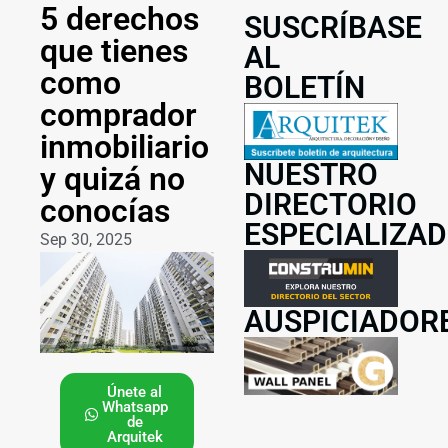
5 derechos
SUSCRÍBASE
que tienes
AL
como
BOLETÍN
comprador
inmobiliario
NUESTRO
y quizá no
DIRECTORIO
conocías
ESPECIALIZA
Sep 30, 2025
AUSPICIADOR
Únete al
Whatsapp
de
Arquitek