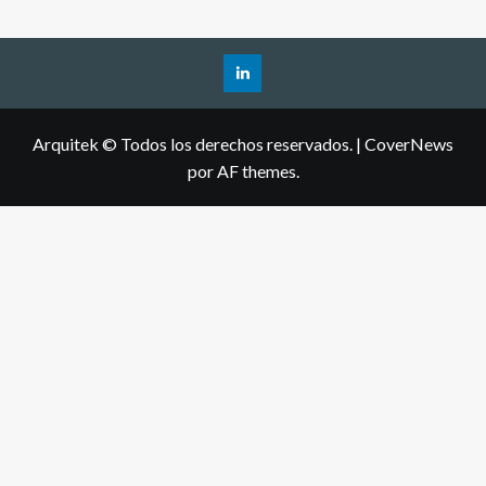
Arquitek © Todos los derechos reservados.
|
CoverNews
por AF themes.