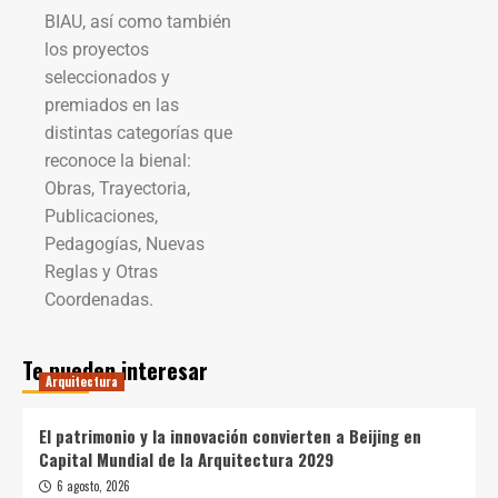
BIAU, así como también
los proyectos
seleccionados y
premiados en las
distintas categorías que
reconoce la bienal:
Obras, Trayectoria,
Publicaciones,
Pedagogías, Nuevas
Reglas y Otras
Coordenadas.
Te pueden interesar
Arquitectura
El patrimonio y la innovación convierten a Beijing en
Capital Mundial de la Arquitectura 2029
6 agosto, 2026