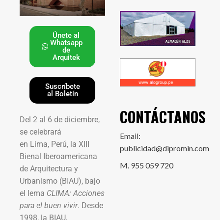
Únete al
Whatsapp
de
Arquitek
Suscríbete
al Boletín
CONTÁCTANOS
Del 2 al 6 de diciembre,
se celebrará
Email:
en Lima, Perú, la XIII
publicidad@dipromin.com
Bienal Iberoamericana
M. 955 059 720
de Arquitectura y
Urbanismo (BIAU), bajo
el lema
CLIMA: Acciones
para el buen vivir
. Desde
1998, la BIAU,