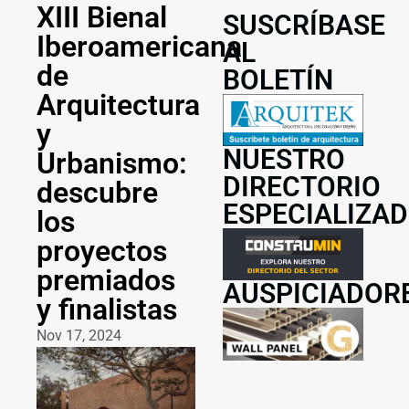
XIII Bienal
SUSCRÍBASE
Iberoamericana
AL
de
BOLETÍN
Arquitectura
y
NUESTRO
Urbanismo:
DIRECTORIO
descubre
ESPECIALIZA
los
proyectos
premiados
AUSPICIADOR
y finalistas
Nov 17, 2024