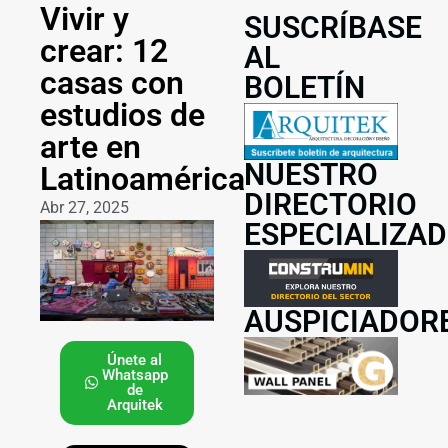
Vivir y
SUSCRÍBASE
crear: 12
AL
casas con
BOLETÍN
estudios de
arte en
NUESTRO
Latinoamérica
DIRECTORIO
Abr 27, 2025
ESPECIALIZA
AUSPICIADOR
Únete al
Whatsapp
de
Arquitek