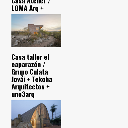
Casa Atelier /
LOMA Arq +
Casa taller el
caparazón /
Grupo Culata
Jovái + Tekoha
Arquitectos +
uno3arq