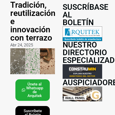
Tradición,
SUSCRÍBASE
reutilización
AL
e
BOLETÍN
innovación
con terrazo
NUESTRO
Abr 24, 2025
DIRECTORIO
ESPECIALIZA
AUSPICIADOR
Únete al
Whatsapp
de
Arquitek
Suscríbete
al Boletín