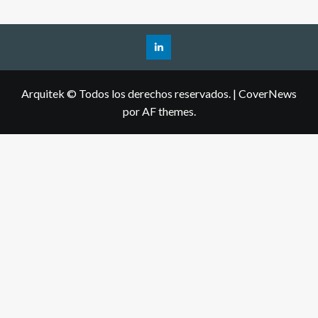
Arquitek © Todos los derechos reservados.
|
CoverNews
por AF themes.