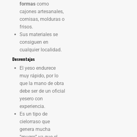
formas
como
cajones artesanales,
cornisas, molduras o
frisos.
Sus materiales se
consiguen en
cualquier localidad.
Desventajas
El yeso endurece
muy rápido, por lo
que la mano de obra
debe ser de un oficial
yesero con
experiencia.
Es un tipo de
cielorraso que
genera mucha
“mugre” ya que el