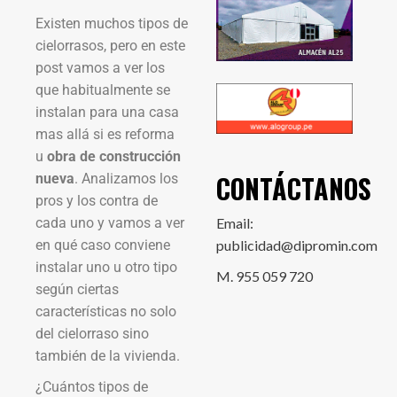
Existen muchos tipos de
cielorrasos, pero en este
post vamos a ver los
que habitualmente se
instalan para una casa
mas allá si es reforma
u
obra de construcción
CONTÁCTANOS
nueva
. Analizamos los
pros y los contra de
cada uno y vamos a ver
Email:
en qué caso conviene
publicidad@dipromin.com
instalar uno u otro tipo
M. 955 059 720
según ciertas
características no solo
del cielorraso sino
también de la vivienda.
¿Cuántos tipos de