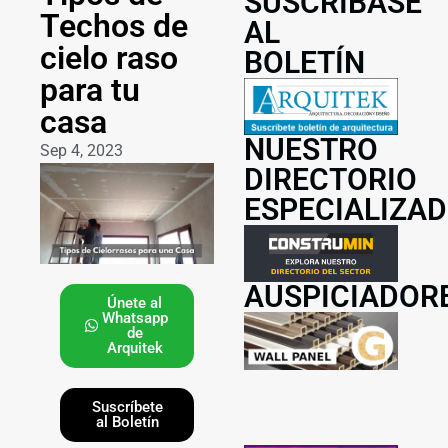
SUSCRÍBASE
Techos de
AL
cielo raso
BOLETÍN
para tu
casa
NUESTRO
Sep 4, 2023
DIRECTORIO
ESPECIALIZA
AUSPICIADOR
Únete al
Whatsapp
de
Arquitek
Suscríbete
al Boletín