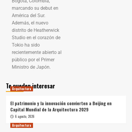
Bogotá, Colombia,
marcando su debut en
América del Sur.
Además, el nuevo
distrito de Heatherwick
Studio en el corazón de
Tokio ha sido
recientemente abierto al
público por el Primer
Ministro de Japón.
Te pueden interesar
Arquitectura
El patrimonio y la innovación convierten a Beijing en
Capital Mundial de la Arquitectura 2029
6 agosto, 2026
Arquitectura