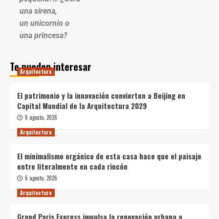
una sirena,
un unicornio o
una princesa?
Te pueden interesar
Arquitectura
El patrimonio y la innovación convierten a Beijing en
Capital Mundial de la Arquitectura 2029
6 agosto, 2026
Arquitectura
El minimalismo orgánico de esta casa hace que el paisaje
entre literalmente en cada rincón
6 agosto, 2026
Arquitectura
Grand Paris Express impulsa la renovación urbana a