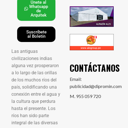
Únete al
Whatsapp
de
Arquitek
Suscríbete
al Boletín
Las antiguas
civilizaciones indias
CONTÁCTANOS
alguna vez prosperaron
a lo largo de las orillas
Email:
de los muchos ríos del
publicidad@dipromin.com
país, solidificando una
conexión entre el agua y
M. 955 059 720
la cultura que perdura
hasta el presente. Los
ríos han sido parte
integral de las diversas