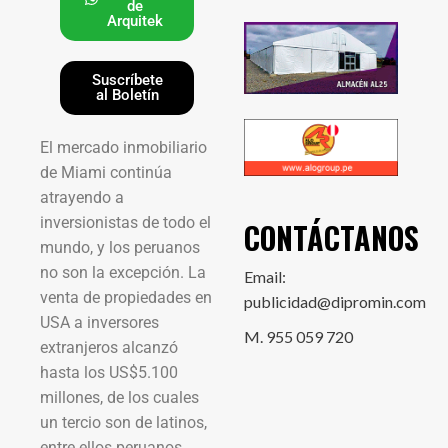
de
Arquitek
Suscríbete
al Boletín
El mercado inmobiliario
de Miami continúa
atrayendo a
inversionistas de todo el
CONTÁCTANOS
mundo, y los peruanos
no son la excepción. La
Email:
venta de propiedades en
publicidad@dipromin.com
USA a inversores
M. 955 059 720
extranjeros alcanzó
hasta los US$5.100
millones, de los cuales
un tercio son de latinos,
entre ellos peruanos,