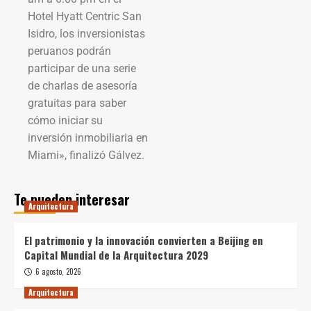
Hotel Hyatt Centric San
Isidro, los inversionistas
peruanos podrán
participar de una serie
de charlas de asesoría
gratuitas para saber
cómo iniciar su
inversión inmobiliaria en
Miami», finalizó Gálvez.
Te pueden interesar
Arquitectura
El patrimonio y la innovación convierten a Beijing en
Capital Mundial de la Arquitectura 2029
6 agosto, 2026
Arquitectura