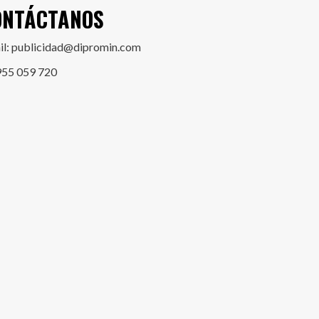
ONTÁCTANOS
il: publicidad@dipromin.com
955 059 720