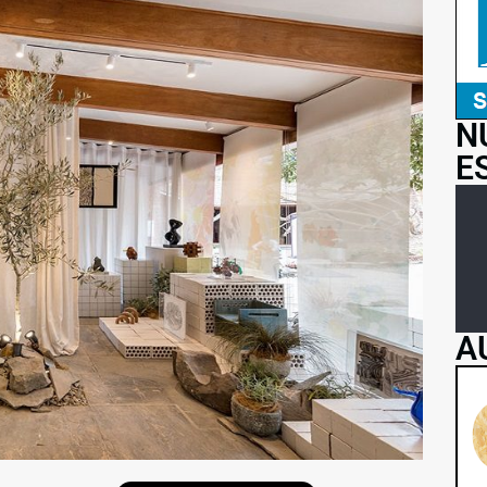
N
E
A