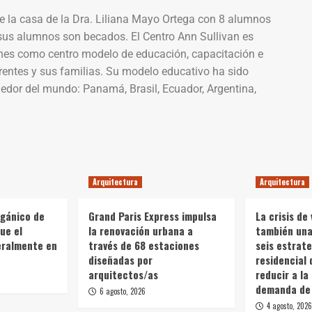
de la casa de la Dra. Liliana Mayo Ortega con 8 alumnos
sus alumnos son becados. El Centro Ann Sullivan es
nes como centro modelo de educación, capacitación e
rentes y sus familias. Su modelo educativo ha sido
edor del mundo: Panamá, Brasil, Ecuador, Argentina,
Arquitectura
Arquitectura
rgánico de
Grand Paris Express impulsa
La crisis de 
ue el
la renovación urbana a
también una 
teralmente en
través de 68 estaciones
seis estrate
diseñadas por
residencial 
arquitectos/as
reducir a la
demanda de 
6 agosto, 2026
4 agosto, 2026