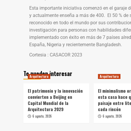
Esta importante iniciativa comenzó en el garaje 
y actualmente enseña a más de 400. El 50 % de 
reconocido en todo el mundo por sus contribucio
investigación para personas con habilidades dife
implementado con éxito en más de 7 países alred
España, Nigeria y recientemente Bangladesh.
Cortesia : CASACOR 2023
Te pueden interesar
Arquitectura
Arquitectura
El patrimonio y la innovación
El minimalismo o
convierten a Beijing en
esta casa hace q
Capital Mundial de la
paisaje entre li
Arquitectura 2029
cada rincón
6 agosto, 2026
6 agosto, 2026