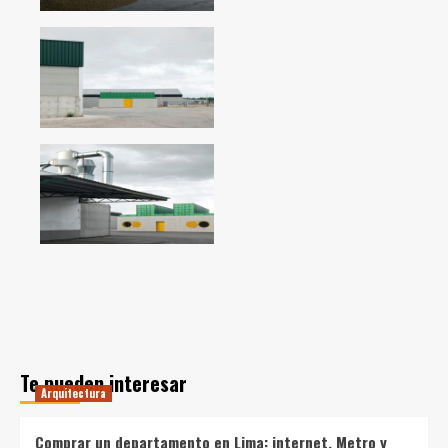
Te pueden interesar
Arquitectura
Comprar un departamento en Lima: internet, Metro y