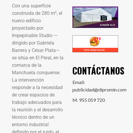
Con una superficie
construida de 280 m², el
nuevo edificio
proyectado por
Impepinable Studio —
dirigido por Gabriela
Barrera y César Plata—
se sitúa en El Peral, en la
comarca de la
CONTÁCTANOS
Manchuela conquense.
La intervención
Email:
responde a la necesidad
publicidad@dipromin.com
de crear espacios de
M. 955 059 720
trabajo adecuados para
la reunión y el desarrollo
técnico dentro de un
entorno industrial
definido por el ruido, el