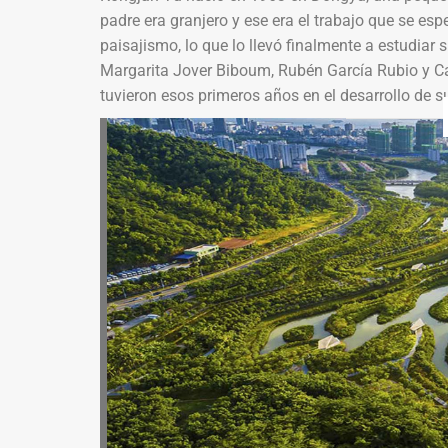
padre era granjero y ese era el trabajo que se esp
paisajismo, lo que lo llevó finalmente a estudiar
Margarita Jover Biboum, Rubén García Rubio y Ca
tuvieron esos primeros años en el desarrollo de s