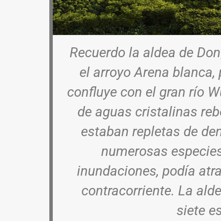
Recuerdo la aldea de Dong
el arroyo Arena blanca,
confluye con el gran río W
de aguas cristalinas reb
estaban repletas de d
numerosas especies
inundaciones, podía atr
contracorriente. La ald
siete e