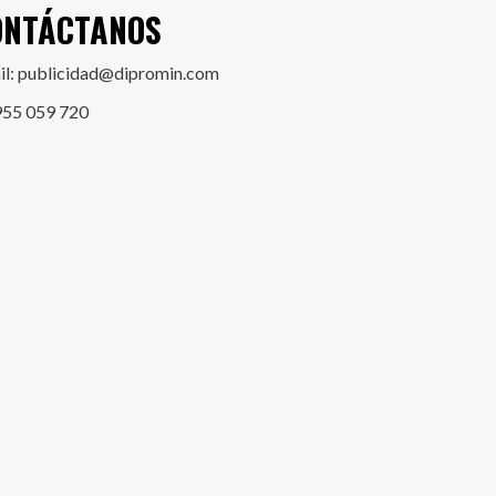
ONTÁCTANOS
il: publicidad@dipromin.com
955 059 720