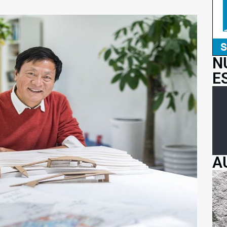
N
E
A