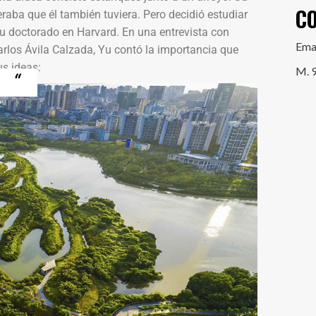
C
eraba que él también tuviera. Pero decidió estudiar
 su doctorado en Harvard. En una entrevista con
Ema
rlos Ávila Calzada, Yu contó la importancia que
us ideas:
M. 