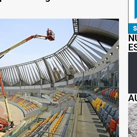
N
E
A