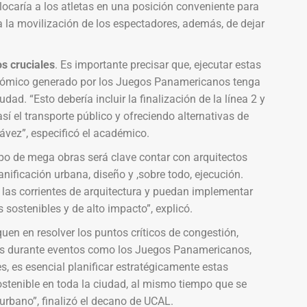
colocaría a los atletas en una posición conveniente para
ía la movilización de los espectadores, además, de dejar
os cruciales
. Es importante precisar que, ejecutar estas
conómico generado por los Juegos Panamericanos tenga
dad. “Esto debería incluir la finalización de la línea 2 y
así el transporte público y ofreciendo alternativas de
ávez”, especificó el académico.
ipo de mega obras será clave contar con arquitectos
nificación urbana, diseño y ,sobre todo, ejecución.
as corrientes de arquitectura y puedan implementar
sostenibles y de alto impacto”, explicó.
uen en resolver los puntos críticos de congestión,
stas durante eventos como los Juegos Panamericanos,
, es esencial planificar estratégicamente estas
ostenible en toda la ciudad, al mismo tiempo que se
urbano”, finalizó el decano de UCAL.