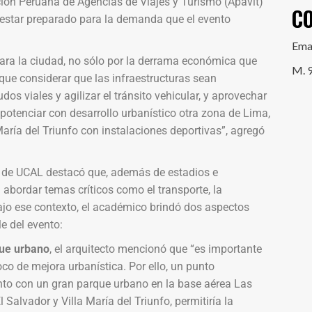
ión Peruana de Agencias de Viajes y Turismo (Apavit)
C
be estar preparado para la demanda que el evento
Ema
ara la ciudad, no sólo por la derrama económica que
M. 
 que considerar que las infraestructuras sean
os viales y agilizar el tránsito vehicular, y aprovechar
potenciar con desarrollo urbanístico otra zona de Lima,
María del Triunfo con instalaciones deportivas”, agregó
ño de UCAL destacó que, además de estadios e
 abordar temas críticos como el transporte, la
Bajo ese contexto, el académico brindó dos aspectos
e del evento:
que urbano
, el arquitecto mencionó que “es importante
co de mejora urbanística. Por ello, un punto
junto con un gran parque urbano en la base aérea Las
 Salvador y Villa María del Triunfo, permitiría la