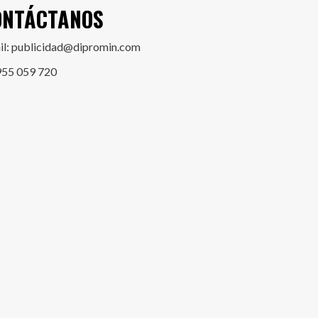
ONTÁCTANOS
il: publicidad@dipromin.com
955 059 720