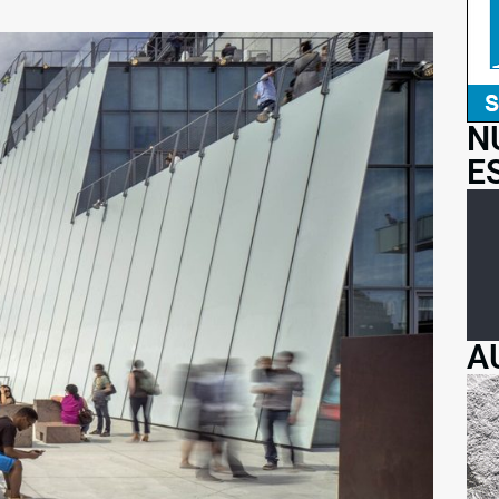
N
E
A