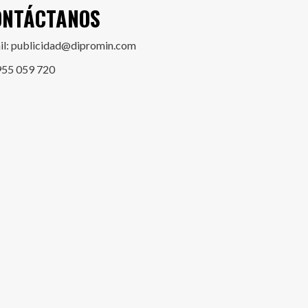
ONTÁCTANOS
il: publicidad@dipromin.com
955 059 720