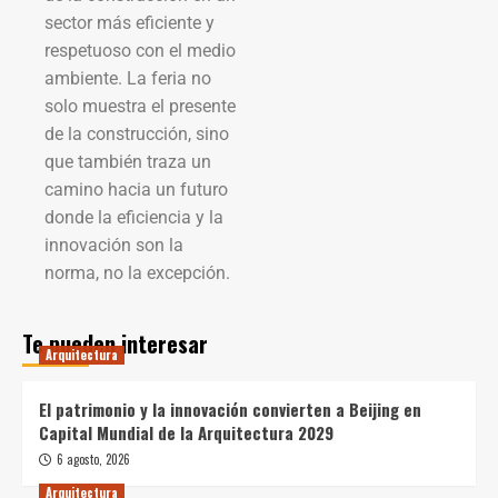
sector más eficiente y
respetuoso con el medio
ambiente. La feria no
solo muestra el presente
de la construcción, sino
que también traza un
camino hacia un futuro
donde la eficiencia y la
innovación son la
norma, no la excepción.
Te pueden interesar
Arquitectura
El patrimonio y la innovación convierten a Beijing en
Capital Mundial de la Arquitectura 2029
6 agosto, 2026
Arquitectura