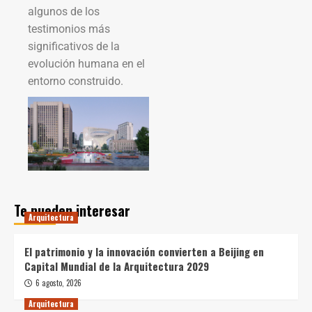
algunos de los
testimonios más
significativos de la
evolución humana en el
entorno construido.
Te pueden interesar
Arquitectura
El patrimonio y la innovación convierten a Beijing en
Capital Mundial de la Arquitectura 2029
6 agosto, 2026
Arquitectura