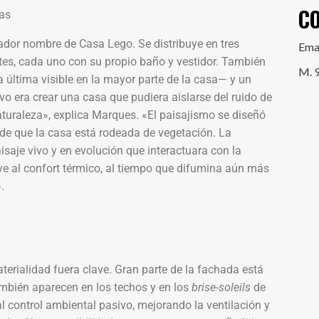
C
ador nombre de Casa Lego. Se distribuye en tres
Ema
tes, cada uno con su propio baño y vestidor. También
M. 
ta última visible en la mayor parte de la casa— y un
ivo era crear una casa que pudiera aislarse del ruido de
aturaleza», explica Marques. «El paisajismo se diseñó
 de que la casa está rodeada de vegetación. La
aisaje vivo y en evolución que interactuara con la
buye al confort térmico, al tiempo que difumina aún más
.
aterialidad fuera clave. Gran parte de la fachada está
mbién aparecen en los techos y en los
brise-soleils
de
l control ambiental pasivo, mejorando la ventilación y