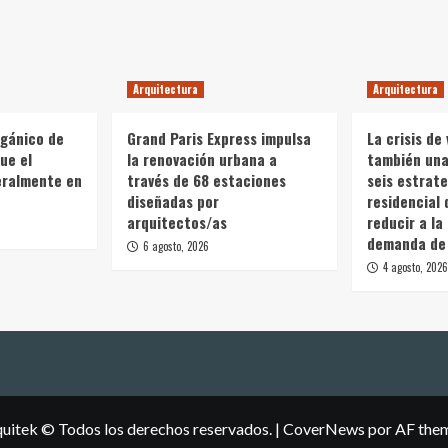
Arquitectura
Arquitectura
rgánico de
Grand Paris Express impulsa
La crisis de 
ue el
la renovación urbana a
también una 
teralmente en
través de 68 estaciones
seis estrate
diseñadas por
residencial 
arquitectos/as
reducir a la
demanda de 
6 agosto, 2026
4 agosto, 2026
uitek © Todos los derechos reservados.
|
CoverNews
por AF the