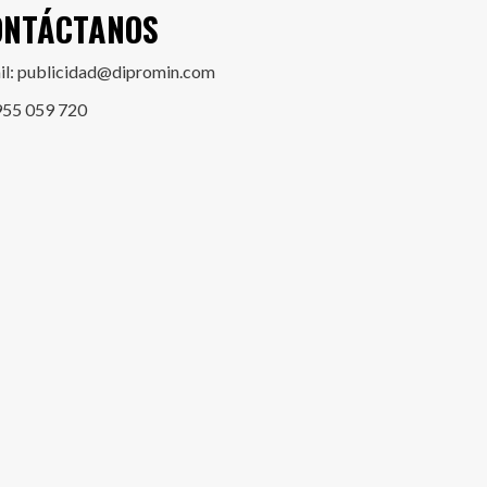
ONTÁCTANOS
il: publicidad@dipromin.com
955 059 720