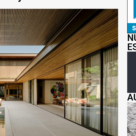
N
E
A