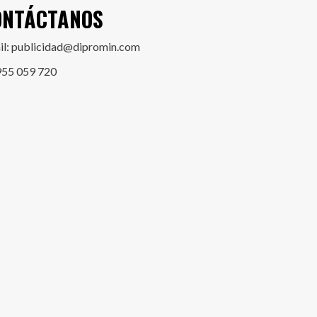
ONTÁCTANOS
il: publicidad@dipromin.com
955 059 720