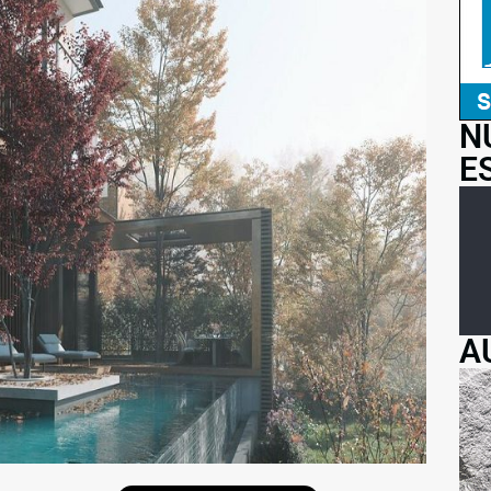
N
E
A