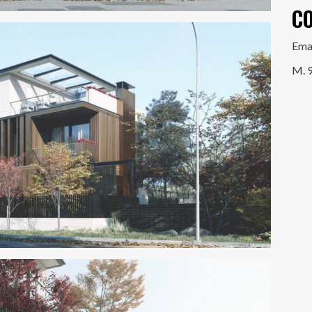
C
Ema
M. 