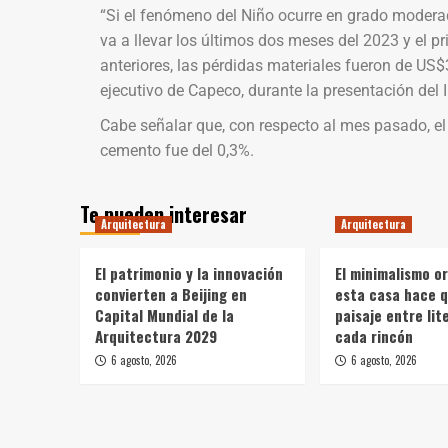
“Si el fenómeno del Niño ocurre en grado moderad
va a llevar los últimos dos meses del 2023 y el p
anteriores, las pérdidas materiales fueron de US$3
ejecutivo de Capeco, durante la presentación del
Cabe señalar que, con respecto al mes pasado, el
cemento fue del 0,3%.
Te pueden interesar
Arquitectura
Arquitectura
El patrimonio y la innovación
El minimalismo o
convierten a Beijing en
esta casa hace q
Capital Mundial de la
paisaje entre li
Arquitectura 2029
cada rincón
6 agosto, 2026
6 agosto, 2026