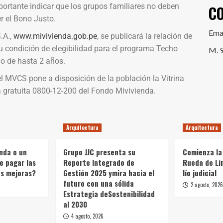
ortante indicar que los grupos familiares no deben
C
r el Bono Justo.
Ema
.A.,
www.mivivienda.gob.pe
, se publicará la relación de
su condición de elegibilidad para el programa Techo
M. 
do de hasta 2 años.
l MVCS pone a disposición de la población la Vitrina
ea gratuita 0800-12-200 del Fondo Mivivienda.
Arquitectura
Arquitectura
enda o un
Grupo JJC presenta su
Comienza la 
e pagar las
Reporte Integrado de
Rueda de Li
as mejoras?
Gestión 2025 ymira hacia el
lío judicial
futuro con una sólida
2 agosto, 2026
Estrategia deSostenibilidad
al 2030
4 agosto, 2026