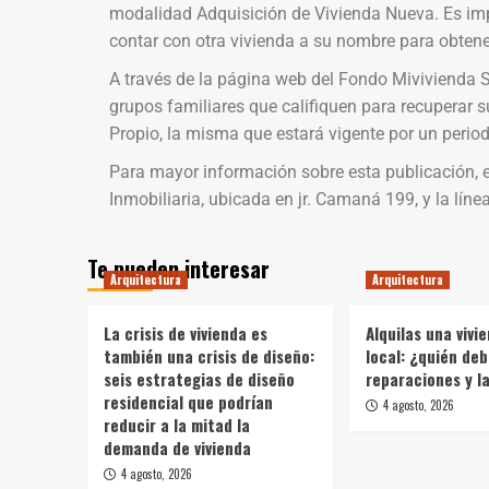
modalidad Adquisición de Vivienda Nueva. Es imp
contar con otra vivienda a su nombre para obtene
A través de la página web del Fondo Mivivienda S
grupos familiares que califiquen para recuperar 
Propio, la misma que estará vigente por un perio
Para mayor información sobre esta publicación, e
Inmobiliaria, ubicada en jr. Camaná 199, y la lín
Te pueden interesar
Arquitectura
Arquitectura
La crisis de vivienda es
Alquilas una vivi
también una crisis de diseño:
local: ¿quién deb
seis estrategias de diseño
reparaciones y l
residencial que podrían
4 agosto, 2026
reducir a la mitad la
demanda de vivienda
4 agosto, 2026