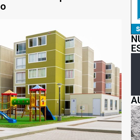
io
N
E
A