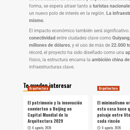
forma, se espera atraer tanto a
turistas nacional
un nuevo polo de interés en la región.
La infraest
mismo
.
El impacto económico también será significativo.
conectividad
entre ciudades clave como
Guiyang
millones de dólares
, y el uso de más de
22.000 t
récord, el proyecto ha sido diseñado como una
ap
físico, la estructura encarna la
ambición china de 
infraestructuras clave.
Te pueden interesar
Arquitectura
Arquitectura
El patrimonio y la innovación
El minimalismo o
convierten a Beijing en
esta casa hace q
Capital Mundial de la
paisaje entre li
Arquitectura 2029
cada rincón
6 agosto, 2026
6 agosto, 2026