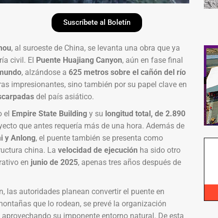
Suscríbete al Boletín
hou
, al suroeste de China, se levanta una obra que ya
a civil. El
Puente Huajiang Canyon
, aún en fase final
 mundo
, alzándose a
625 metros sobre el cañón del río
fras impresionantes, sino también por su papel clave en
escarpadas
del país asiático.
o el
Empire State Building
y su
longitud total, de 2.890
rayecto que antes requería más de una hora. Además de
i y Anlong
, el puente también se presenta como
ructura china. La
velocidad de ejecución
ha sido otro
rativo en
junio de 2025
, apenas tres años después de
 las autoridades planean convertir el puente en
 montañas que lo rodean, se prevé la organización
, aprovechando su imponente entorno natural. De esta