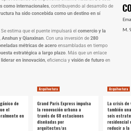
C
es como internacionales
, contribuyendo al desarrollo de
ructura ha sido concebida como un destino en sí
Ema
M. 
 Se estima que el puente impulsará el
comercio y la
, Anshun y Qianxinan
. Con una inversión de
280
oneladas métricas de acero
ensambladas en tiempo
uesta estratégica a largo plazo
. Más que un enlace
liderar en innovación
, eficiencia y
visión de futuro
en
Arquitectura
Arquitectura
rgánico de
Grand Paris Express impulsa
La crisis de 
ue el
la renovación urbana a
también una 
teralmente en
través de 68 estaciones
seis estrate
diseñadas por
residencial 
arquitectos/as
reducir a la