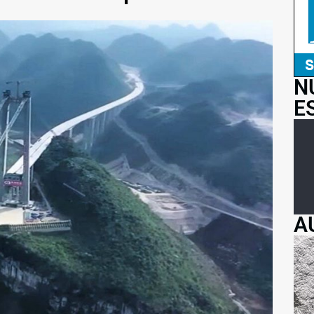
N
E
A