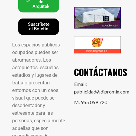
de
Arquitek
Suscríbete
al Boletín
Los espacios públicos
ocupados pueden ser
abrumadores. Los
aeropuertos, escuelas,
CONTÁCTANOS
estadios y lugares de
trabajo presentan
Email:
entornos con un caos
publicidad@dipromin.com
visual que puede ser
M. 955 059 720
desorientador y
estresante para las
personas, especialmente
aquellas que son
neurodiversas. El