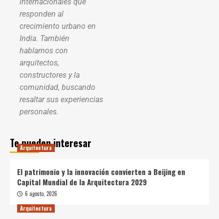
internacionales que
responden al
crecimiento urbano en
India. También
hablamos con
arquitectos,
constructores y la
comunidad, buscando
resaltar sus experiencias
personales.
Te pueden interesar
Arquitectura
El patrimonio y la innovación convierten a Beijing en
Capital Mundial de la Arquitectura 2029
6 agosto, 2026
Arquitectura