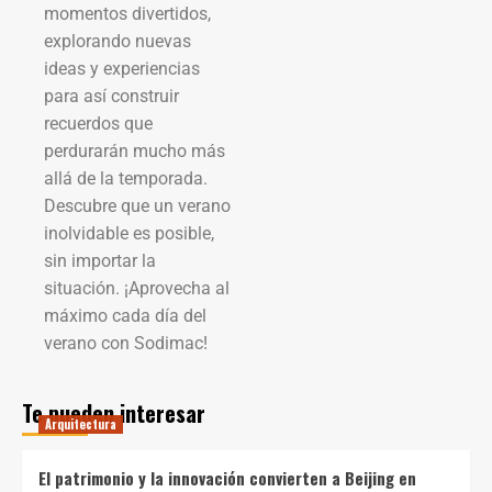
momentos divertidos,
explorando nuevas
ideas y experiencias
para así construir
recuerdos que
perdurarán mucho más
allá de la temporada.
Descubre que un verano
inolvidable es posible,
sin importar la
situación. ¡Aprovecha al
máximo cada día del
verano con Sodimac!
Te pueden interesar
Arquitectura
El patrimonio y la innovación convierten a Beijing en