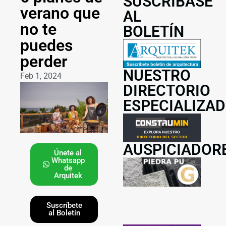
SUSCRÍBASE
verano que
AL
no te
BOLETÍN
puedes
perder
NUESTRO
Feb 1, 2024
DIRECTORIO
ESPECIALIZA
AUSPICIADOR
Únete al
Whatsapp
de
Arquitek
Suscríbete
al Boletín